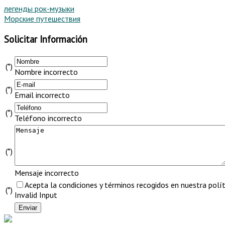
легенды рок-музыки
Морские путешествия
Solicitar Información
(*)
Nombre incorrecto
(*)
Email incorrecto
(*)
Teléfono incorrecto
(*)
Mensaje incorrecto
Acepta la condiciones y términos recogidos en nuestra políti
(*)
Invalid Input