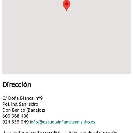
Dirección
C/ Doña Blanca, nº9
Pol. Ind. San Isidro
Don Benito (Badajoz)
609 968 408
924 855 049
info@escuelainfantilsanisidro.es
Para visitar el centro o solicitar algún tipo de información