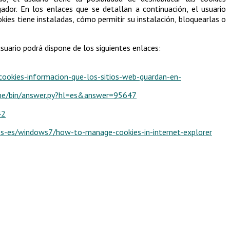
ador. En los enlaces que se detallan a continuación, el usuario
ies tiene instaladas, cómo permitir su instalación, bloquearlas o
suario podrá dispone de los siguientes enlaces:
/cookies-informacion-que-los-sitios-web-guardan-en-
ome/bin/answer.py?hl=es&answer=95647
42
es-es/windows7/how-to-manage-cookies-in-internet-explorer