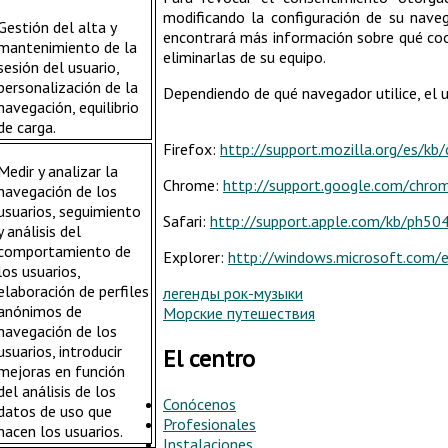
modificando la configuración de su naveg
Gestión del alta y
encontrará más información sobre qué cook
mantenimiento de la
eliminarlas de su equipo.
sesión del usuario,
personalización de la
Dependiendo de qué navegador utilice, el u
navegación, equilibrio
de carga.
Firefox:
http://support.mozilla.org/es/kb
Medir y analizar la
Chrome:
http://support.google.com/chr
navegación de los
usuarios, seguimiento
Safari:
http://support.apple.com/kb/ph50
y análisis del
comportamiento de
Explorer:
http://windows.microsoft.com/
los usuarios,
elaboración de perfiles
легенды рок-музыки
anónimos de
Морские путешествия
navegación de los
usuarios, introducir
El centro
mejoras en función
del análisis de los
Conócenos
datos de uso que
Profesionales
hacen los usuarios.
Instalaciones