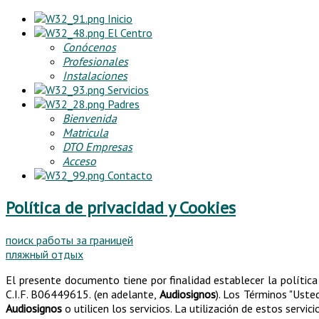
Inicio
El Centro
Conócenos
Profesionales
Instalaciones
Servicios
Padres
Bienvenida
Matricula
DTO Empresas
Acceso
Contacto
Política de privacidad y Cookies
поиск работы за границей
пляжный отдых
El presente documento tiene por finalidad establecer la polític
C.I.F. B06449615. (en adelante,
Audiosignos
). Los Términos "Uste
Audiosignos
o utilicen los servicios. La utilización de estos servic