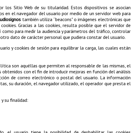
 los Sitio Web de su titularidad. Estos dispositivos se asocian
dos en el navegador del usuario por medio de un servidor web para
udiosignos
también utiliza “beacons" o imágenes electrónicas que
cookies. Gracias a las cookies, resulta posible que el servidor de
í como para medir la audiencia y parámetros del tráfico, controlar
otro dato de carácter personal que pudiera constar del usuario.
uario y cookies de sesión para equilibrar la carga, las cuales están
alítica son aquéllas que permiten al responsable de las mismas, el
s obtenidos con el fin de introducir mejoras en función del análisis
ción de correo electrónico o postal del usuario. La información
tas, su duración, el navegador utilizado, el operador que presta el
y su finalidad:
, el usuario tiene la posibilidad de deshabilitar las cookies